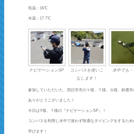
気温：16℃
水温：17.7℃
ナビゲーションSP
コンパスを使いこ
水中でも・
なします！
参加していただいた、四日市市のＹ様、Ｔ様、Ｇ様、鈴鹿市
ありがとうございました！
今日はY様、Ｔ様の『ナビゲーションSP』！
コンパスを利用し水中で迷わず快適なダイビングをするため
学びます！