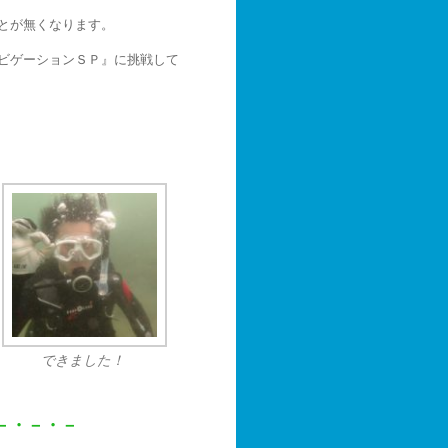
とが無くなります。
ビゲーションＳＰ』に挑戦して
できました！
－・－・－