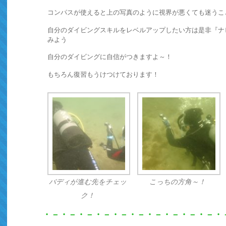
コンパスが使えると上の写真のように視界が悪くても迷うこ
自分のダイビングスキルをレベルアップしたい方は是非『ナ
みよう
自分のダイビングに自信がつきますよ～！
もちろん復習もうけつけております！
バディが進む先をチェッ
こっちの方角～！
ク！
・－・－・－・－・－・－・－・－・－・－・