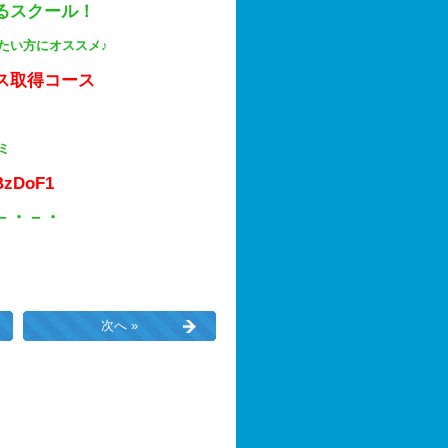
るスクール！
たい方にオススメ♪
ス取得コース
ミ
5BzDoF1
－・－・
次へ »