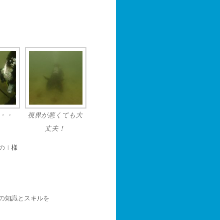
・・
視界が悪くても大
丈夫！
のＩ様
の知識とスキルを