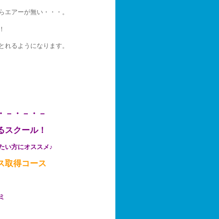
らエアーが無い・・・。
！
とれるようになります。
・－・－・－
るスクール！
たい方にオススメ♪
ス取得コース
ミ