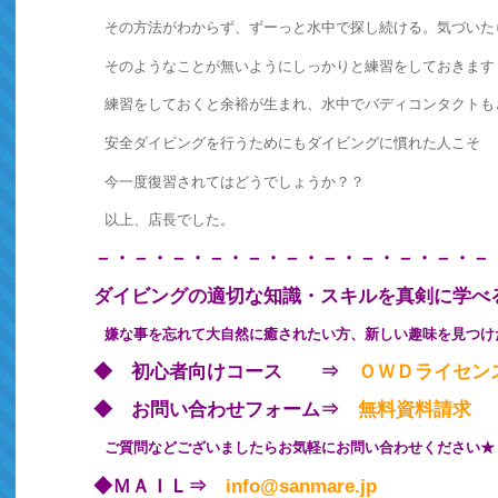
その方法がわからず、ずーっと水中で探し続ける。気づいた
そのようなことが無いようにしっかりと練習をしておきます
練習をしておくと余裕が生まれ、水中でバディコンタクトも
安全ダイビングを行うためにもダイビングに慣れた人こそ
今一度復習されてはどうでしょうか？？
以上、店長でした。
－・－・－・－・－・－・－・－・－・－・－
ダイビングの適切な知識・スキルを真剣に学べ
嫌な事を忘れて大自然に癒されたい方、新しい趣味を見つけ
◆ 初心者向けコース ⇒
ＯＷＤライセン
◆ お問い合わせフォーム⇒
無料資料請求
ご質問などございましたらお気軽にお問い合わせください★
◆ＭＡＩＬ⇒
info@sanmare.jp