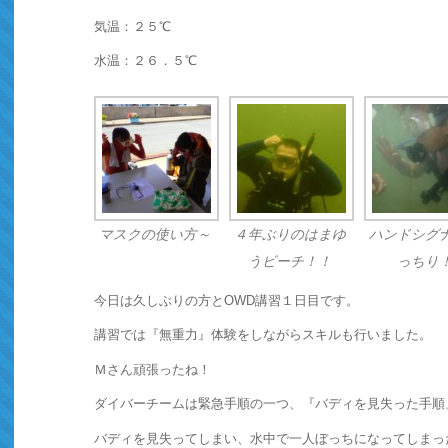
気温：２５℃
水温：２６．５℃
マスクの使い方～
４年ぶりのはまゆ
ハンドシグ
うビーチ！！
っちり
今日は久しぶりの方とOWD講習１日目です。
講習では『無重力』体験をしながらスキルも行いました。
Ｍさん頑張ったね！
ダイバーチームは緊急手順の一つ、『バディを見失った手順
バディを見失ってしまい、水中で一人ぼっちになってしまっ