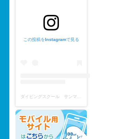
この投稿をInstagramで見る
ダイビングスクール サンマーレ / diving school(@diving_school_sanmare)がシェアした投稿