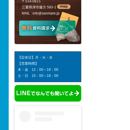
〒514-0815
三重県津市藤方 593-1
MAIL :
info@sanmare.jp
【定休日】月・火・水
【営業時間】
木・金 12：00～18：00
土・日 15：00～18：00