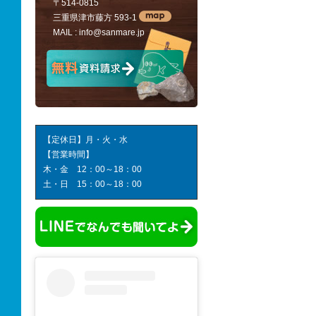
〒514-0815
三重県津市藤方 593-1
MAIL :
info@sanmare.jp
【定休日】月・火・水
【営業時間】
木・金 12：00～18：00
土・日 15：00～18：00