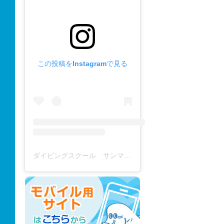
この投稿をInstagramで見る
ダイビングスクール サンマーレ / diving school(@diving_school_sanmare)がシェアした投稿