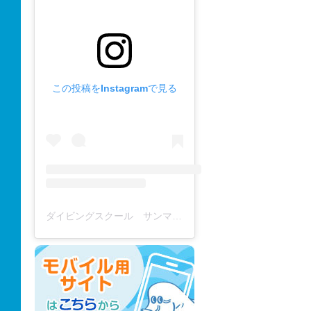
この投稿をInstagramで見る
ダイビングスクール サンマーレ / diving school(@diving_school_sanmare)がシェアした投稿