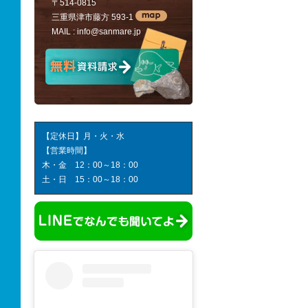
〒514-0815
三重県津市藤方 593-1
MAIL :
info@sanmare.jp
【定休日】月・火・水
【営業時間】
木・金 12：00～18：00
土・日 15：00～18：00