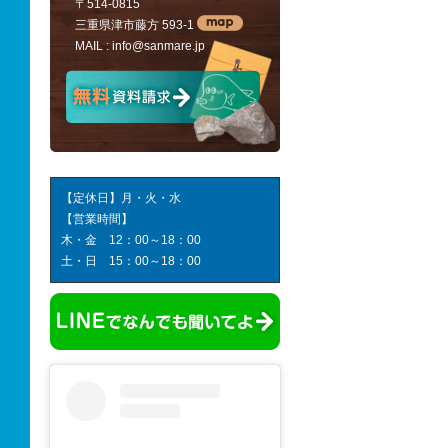
〒514-0815
三重県津市藤方 593-1
MAIL :
info@sanmare.jp
【定休日】月・火・水
【営業時間】
木・金 12：00～18：00
土・日 15：00～18：00