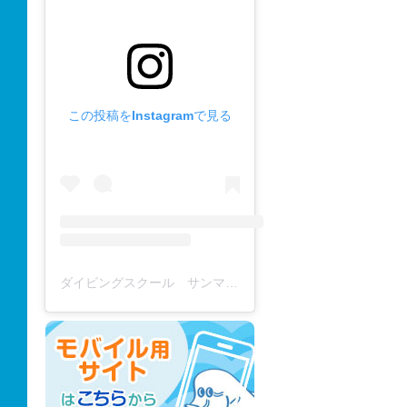
この投稿をInstagramで見る
ダイビングスクール サンマーレ / diving school(@diving_school_sanmare)がシェアした投稿