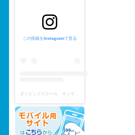
この投稿をInstagramで見る
ダイビングスクール サンマーレ / diving school(@diving_school_sanmare)がシェアした投稿