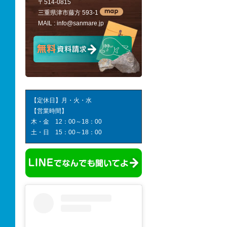
〒514-0815
三重県津市藤方 593-1
MAIL :
info@sanmare.jp
【定休日】月・火・水
【営業時間】
木・金 12：00～18：00
土・日 15：00～18：00