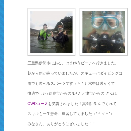
三重県伊勢市にある、はまゆうビーチへ行きました。
朝から雨が降っていましたが、スキューバダイビングは
雨でも遊べるスポーツです（＾＾）水中は暖かくて
快適でした♪鈴鹿市からのNさんと津市からのIさんは
OWDコース
を受講されました！真剣に学んでくれて
スキルも一生懸命、練習してくました（*＾▽＾*）
みなさん、ありがとうございました！！