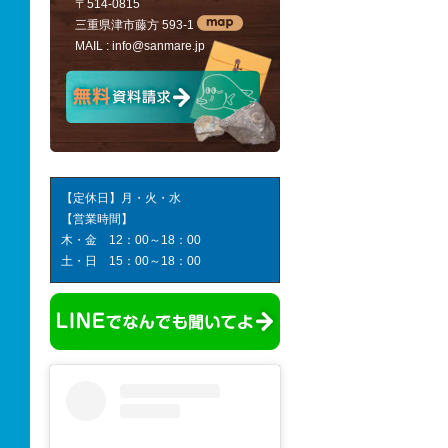
〒514-0815
三重県津市藤方 593-1
MAIL :
info@sanmare.jp
【定休日】月・火・水
【営業時間】
木・金 12：00～18：00
土・日 15：00～18：00