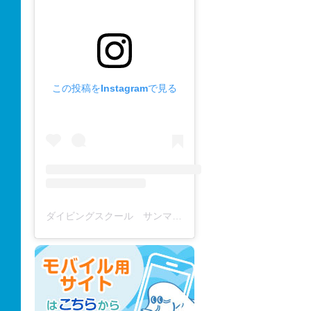
この投稿をInstagramで見る
ダイビングスクール サンマーレ / diving school(@diving_school_sanmare)がシェアした投稿