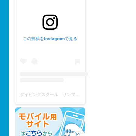
この投稿をInstagramで見る
ダイビングスクール サンマーレ / diving school(@diving_school_sanmare)がシェアした投稿