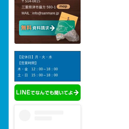
〒514-0815
三重県津市藤方 593-1
MAIL :
info@sanmare.jp
【定休日】月・火・水
【営業時間】
木・金 12：00～18：00
土・日 15：00～18：00