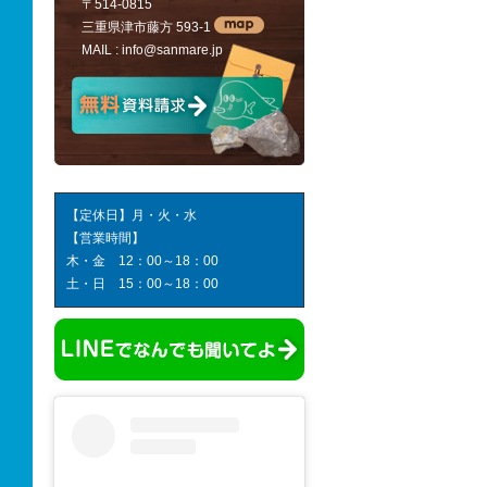
〒514-0815
三重県津市藤方 593-1
MAIL :
info@sanmare.jp
【定休日】月・火・水
【営業時間】
木・金 12：00～18：00
土・日 15：00～18：00