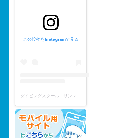
この投稿をInstagramで見る
ダイビングスクール サンマーレ / diving school(@diving_school_sanmare)がシェアした投稿