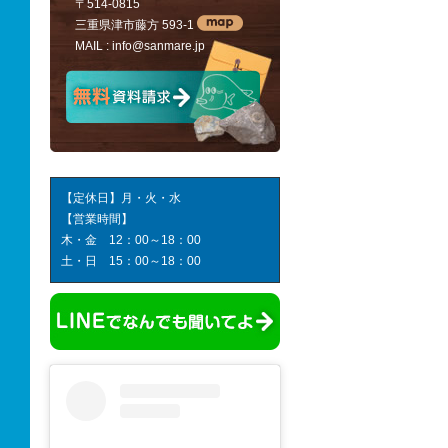
〒514-0815
三重県津市藤方 593-1
MAIL :
info@sanmare.jp
【定休日】月・火・水
【営業時間】
木・金 12：00～18：00
土・日 15：00～18：00