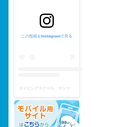
この投稿をInstagramで見る
ダイビングスクール サンマーレ / diving school(@diving_school_sanmare)がシェアした投稿