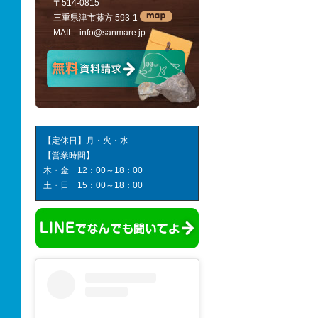
〒514-0815
三重県津市藤方 593-1
MAIL :
info@sanmare.jp
【定休日】月・火・水
【営業時間】
木・金 12：00～18：00
土・日 15：00～18：00