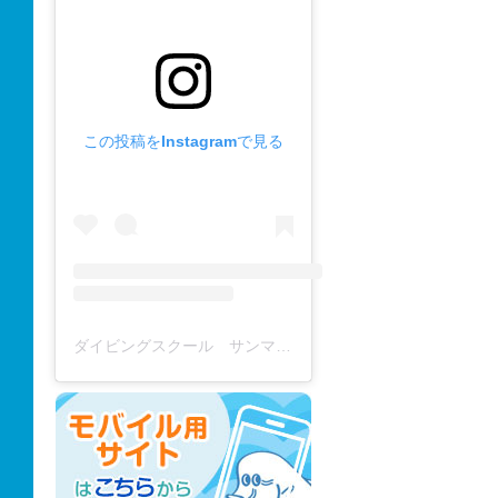
この投稿をInstagramで見る
ダイビングスクール サンマーレ / diving school(@diving_school_sanmare)がシェアした投稿