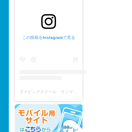
この投稿をInstagramで見る
ダイビングスクール サンマーレ / diving school(@diving_school_sanmare)がシェアした投稿