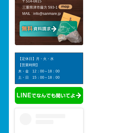
〒514-0815
三重県津市藤方 593-1
MAIL :
info@sanmare.jp
【定休日】月・火・水
【営業時間】
木・金 12：00～18：00
土・日 15：00～18：00