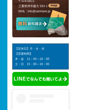
〒514-0815
三重県津市藤方 593-1
MAIL :
info@sanmare.jp
【定休日】月・火・水
【営業時間】
木・金 12：00～18：00
土・日 15：00～18：00