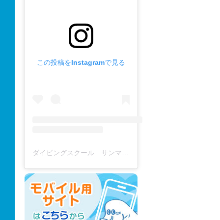
この投稿をInstagramで見る
ダイビングスクール サンマーレ / diving school(@diving_school_sanmare)がシェアした投稿