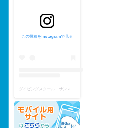
この投稿をInstagramで見る
ダイビングスクール サンマーレ / diving school(@diving_school_sanmare)がシェアした投稿