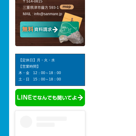
〒514-0815
三重県津市藤方 593-1
MAIL :
info@sanmare.jp
【定休日】月・火・水
【営業時間】
木・金 12：00～18：00
土・日 15：00～18：00