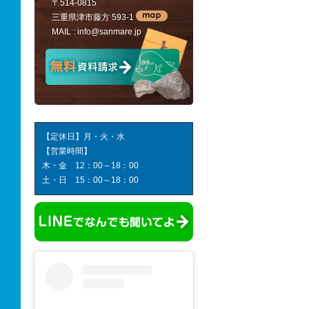
〒514-0815
三重県津市藤方 593-1
MAIL :
info@sanmare.jp
【定休日】月・火・水
【営業時間】
木・金 12：00～18：00
土・日 15：00～18：00