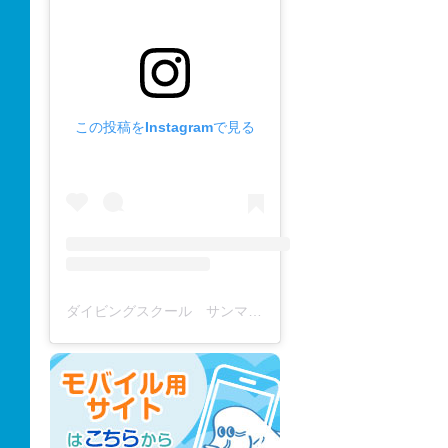
この投稿をInstagramで見る
ダイビングスクール サンマーレ / diving school(@diving_school_sanmare)がシェアした投稿