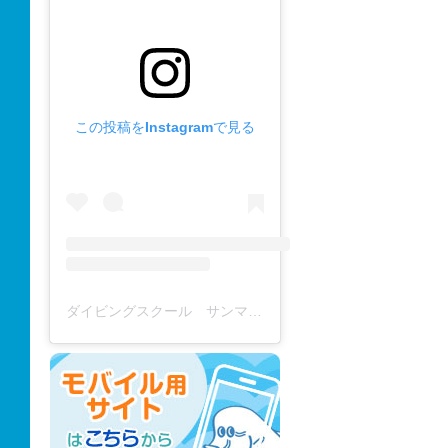
この投稿をInstagramで見る
ダイビングスクール サンマーレ / diving school(@diving_school_sanmare)がシェアした投稿