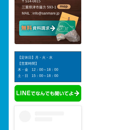
〒514-0815
三重県津市藤方 593-1
MAIL :
info@sanmare.jp
【定休日】月・火・水
【営業時間】
木・金 12：00～18：00
土・日 15：00～18：00