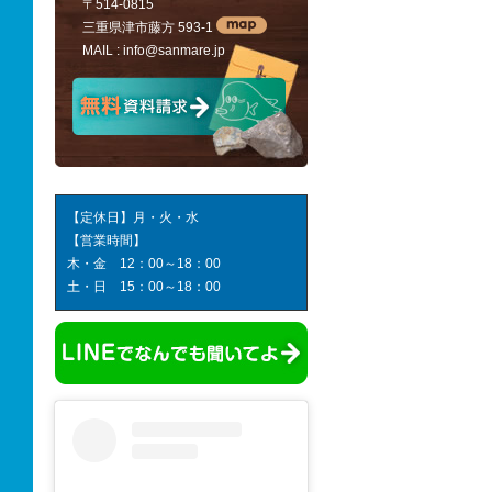
〒514-0815
三重県津市藤方 593-1
MAIL :
info@sanmare.jp
【定休日】月・火・水
【営業時間】
木・金 12：00～18：00
土・日 15：00～18：00