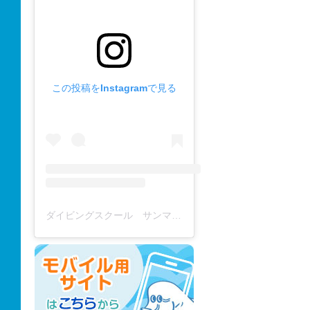
この投稿をInstagramで見る
ダイビングスクール サンマーレ / diving school(@diving_school_sanmare)がシェアした投稿