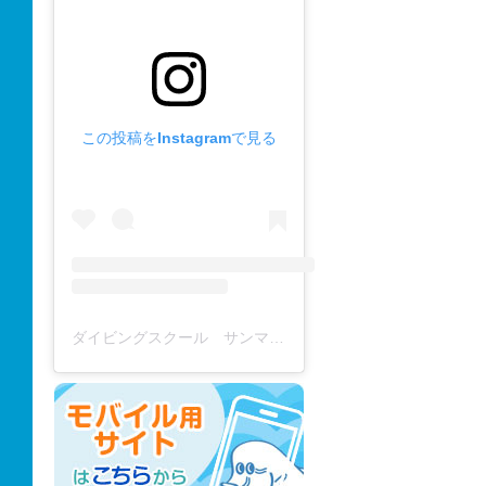
この投稿をInstagramで見る
ダイビングスクール サンマーレ / diving school(@diving_school_sanmare)がシェアした投稿