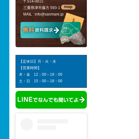
〒514-0815
三重県津市藤方 593-1
MAIL :
info@sanmare.jp
【定休日】月・火・水
【営業時間】
木・金 12：00～18：00
土・日 15：00～18：00