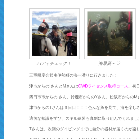
バディチェック！
海最高～♡
三重県度会郡南伊勢町の海へ潜りに行きました！
津市からのIさんとMさんは
OWDライセンス取得コース
、初
四日市市からのIさん、鈴鹿市からのYさん、松阪市からのM
津市からのTさんは３日目！！！色んな魚を見て、海を楽し
適切な知識を学び、スキル練習も真剣に取り組んでくれました
Tさんは、次回のダイビングまでに自分の器材が届くのが楽