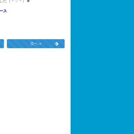
した（＾▽＾）★
ース
次へ »