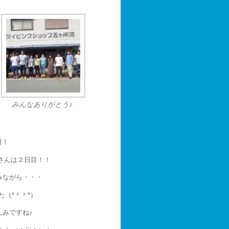
みんなありがとう♪
日！
さんは２日目！！
みながら・・・
（*＾＾*）
しみですね♪