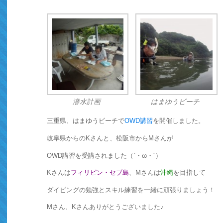
潜水計画
はまゆうビーチ
三重県、はまゆうビーチで
OWD講習
を開催しました。
岐阜県からのKさんと、松阪市からMさんが
OWD講習を受講されました（`・ω・´）
Kさんは
フィリピン・セブ島
、Mさんは
沖縄
を目指して
ダイビングの勉強とスキル練習を一緒に頑張りましょう！
Mさん、Kさんありがとうございました♪