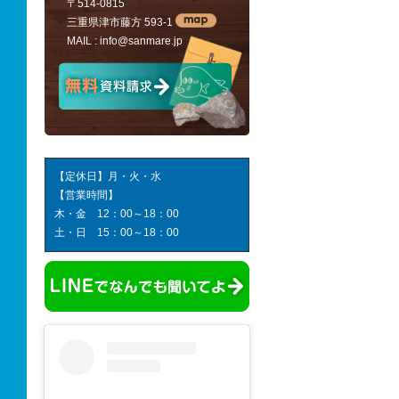
〒514-0815
三重県津市藤方 593-1
MAIL :
info@sanmare.jp
【定休日】月・火・水
【営業時間】
木・金 12：00～18：00
土・日 15：00～18：00