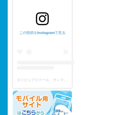
この投稿をInstagramで見る
ダイビングスクール サンマーレ / diving school(@diving_school_sanmare)がシェアした投稿