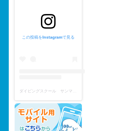
この投稿をInstagramで見る
ダイビングスクール サンマーレ / diving school(@diving_school_sanmare)がシェアした投稿