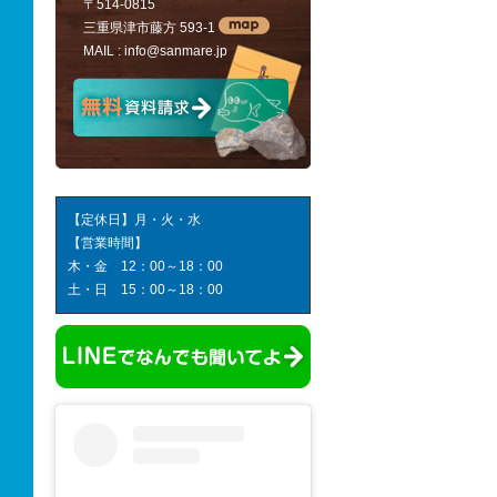
〒514-0815
三重県津市藤方 593-1
MAIL :
info@sanmare.jp
【定休日】月・火・水
【営業時間】
木・金 12：00～18：00
土・日 15：00～18：00